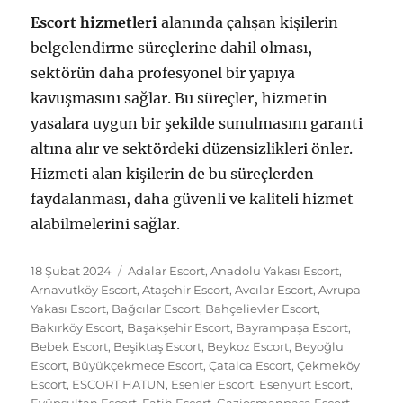
Escort hizmetleri
alanında çalışan kişilerin
belgelendirme süreçlerine dahil olması,
sektörün daha profesyonel bir yapıya
kavuşmasını sağlar. Bu süreçler, hizmetin
yasalara uygun bir şekilde sunulmasını garanti
altına alır ve sektördeki düzensizlikleri önler.
Hizmeti alan kişilerin de bu süreçlerden
faydalanması, daha güvenli ve kaliteli hizmet
alabilmelerini sağlar.
Yayın
Kategoriler
18 Şubat 2024
Adalar Escort
,
Anadolu Yakası Escort
,
tarihi
Arnavutköy Escort
,
Ataşehir Escort
,
Avcılar Escort
,
Avrupa
Yakası Escort
,
Bağcılar Escort
,
Bahçelievler Escort
,
Bakırköy Escort
,
Başakşehir Escort
,
Bayrampaşa Escort
,
Bebek Escort
,
Beşiktaş Escort
,
Beykoz Escort
,
Beyoğlu
Escort
,
Büyükçekmece Escort
,
Çatalca Escort
,
Çekmeköy
Escort
,
ESCORT HATUN
,
Esenler Escort
,
Esenyurt Escort
,