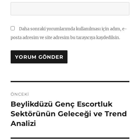
Daha sonraki yorumlarımda kullanılması için adım, e-
posta adresim ve site adresim bu tarayıcıya kaydedilsin.
Yazı
ÖNCEKI
gezinmesi
Beylikdüzü Genç Escortluk
Önceki
yazı:
Sektörünün Geleceği ve Trend
Analizi