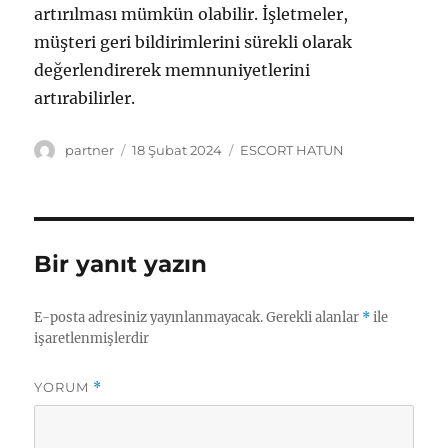
artırılması mümkün olabilir. İşletmeler,
müşteri geri bildirimlerini sürekli olarak
değerlendirerek memnuniyetlerini
artırabilirler.
Yazar
Yayın
Kategoriler
partner
18 Şubat 2024
ESCORT HATUN
tarihi
Bir yanıt yazın
E-posta adresiniz yayınlanmayacak.
Gerekli alanlar
*
ile
işaretlenmişlerdir
YORUM
*