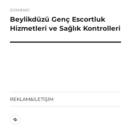
SONRAKI
Beylikdüzü Genç Escortluk
Sonraki
yazı:
Hizmetleri ve Sağlık Kontrolleri
REKLAM&İLETİŞİM
REKLAM&İLETİŞİM